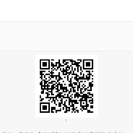
Sóc Trăng: Tổ đình Vĩnh Hưng trang
nghiêm kính mừng đại lễ Phật đản...
by
admin
02:53
56 views
Tam Thiên Đại Thiên Thế Giới Trong
Kinh Phật
by
18:26
560 views
净空法师-地藏菩萨本愿经-第四卷
by
admin
27.7k views
1:54:49
Xin Mẹ đừng Bỏ Con Mẹ ơi ! HD
by
admin
660 views
05:37
阿彌陀佛的乾坤袋 #淨宗法師
by
admin
↑
559 views
02:11