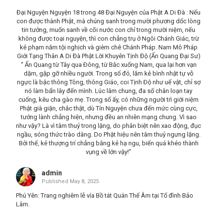
Đại Nguyện Nguyện 18 trong 48 Đại Nguyện của Phật A Di Đà : Nếu
con được thành Phật, mà chúng sanh trong mười phương dốc lòng
tin tưởng, muốn sanh về cõi nước con chỉ trong mười niệm, nếu
không được toại nguyện, thì con chẳng trụ ở Ngôi Chánh Giác, trừ
kẻ phạm năm tội nghịch và gièm chê Chánh Pháp. Nam Mô Pháp
Giới Tạng Thân A Di Đà Phật Lời Khuyên Tịnh Độ (Ấn Quang Đại Sư)
“ Ấn Quang từ Tây qua Ðông, từ Bắc xuống Nam, qua lại hơn vạn
dặm, gặp gỡ nhiều người. Trong số đó, lắm kẻ bình nhật tự vỗ
ngực là bậc thông Tông, thông Giáo, coi Tịnh Ðộ như uế vật, chỉ sợ
nó làm bẩn lây đến mình. Lúc lâm chung, đa số chân loạn tay
cuống, kêu cha gào mẹ. Trong số ấy, có những người trì giới niệm
Phật già giặn, chắc thật, dù Tín Nguyện chưa đến mức cùng cực,
tướng lành chẳng hiện, nhưng đều an nhiên mạng chung. Vì sao
như vậy? Là vì tâm thuỷ trong lặng, do phân biệt nên xao động, đục
ngầu, sóng thức trào dâng. Do Phật hiệu nên tâm thuỷ ngưng lặng.
Bởi thế, kẻ thượng trí chẳng bằng kẻ hạ ngu, biến quá khéo thành
vụng về lớn vậy!”
admin
Published
May 8, 2025
Phú Yên: Trang nghiêm lễ vía Bồ tát Quán Thế Âm tại Tổ đình Bảo
Lâm.