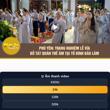
Video
Player
is
loading.
Play
Video
Âm thanh video
432Hz
24k
128k
320k