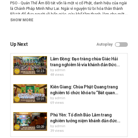
PSO - Quán Thế Âm Bồ tát vốn là một vị cổ Phật, danh hiệu của ngài
là Chánh Pháp Minh Như Lai. Ngài vì nguyện từ bi hóa thân thành
Bồ tát để đưa người về bến giác, cứu khổ tầm thanh, làm cho một
đời người biết đến chánh pháp được an vui.
SHOW MORE
KẾT NỐI VỚI CHÚNG TÔI
★ Đăng ký kênh:
https://goo.gl/DRsYx7
★ Tạp Chí Văn Hóa Phật Giáo :
https://bit.ly/3nl37m0
Up Next
Autoplay
★ Hoằng Pháp Online :
https://goo.gl/k2qt89
★ Youtube:
https://bit.ly/3418AXW
★ Website:
https://phatsuonline.com
Lâm Đồng: Đạo tràng chùa Giác Hải
★ Official Fanpage:
https://bit.ly/3iJiP7w
trang nghiêm lễ vía khánh đản Đức...
★ Groups FB:
https://bit.ly/3g0OcZs/
by
admin
02:23
★ Email:
phatsuonline@gmail.com
48 views
#phatsuonline #psotv #bantinphatsu #tintuc #phatsu
--------------------------------/--------------------------------
Kiên Giang: Chùa Phật Quang trang
© Bản quyền thuộc về Phật Sự Online TV
nghiêm tổ chức khóa tu “Bát quan...
© Copyright by Phật Sự Online TV ☞ Do not Reup
by
admin
03:01
69 views
Category
Phú Yên: Tổ đình Bảo Lâm trang
Phật Sự Online
nghiêm tưởng niệm khánh đản đức...
Tags
by
admin
03:09
tin tức
,
tin tuc
,
tin tức phật sự
39 views