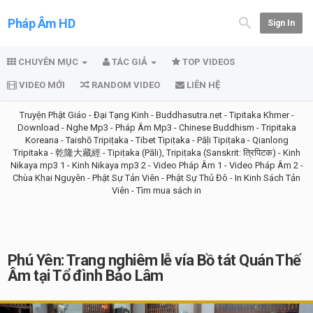
Pháp Âm HD
Sign In
CHUYÊN MỤC
TÁC GIẢ
TOP VIDEOS
VIDEO MỚI
RANDOM VIDEO
LIÊN HỆ
Truyện Phật Giáo
-
Đại Tạng Kinh
-
Buddhasutra.net
-
Tipitaka Khmer
-
Download
-
Nghe Mp3
-
Pháp Âm Mp3
-
Chinese Buddhism
-
Tripitaka
Koreana
-
Taishō Tripiṭaka
-
Tibet Tipiṭaka
-
Pāḷi Tipiṭaka
-
Qianlong
Tripitaka - 乾隆大藏經
-
Tipiṭaka (Pāli), Tripiṭaka (Sanskrit: त्रिपिटक)
-
Kinh
Nikaya mp3 1
-
Kinh Nikaya mp3 2
-
Video Pháp Âm 1
-
Video Pháp Âm 2
-
Chùa Khai Nguyên
-
Phật Sự Tản Viên
-
Phật Sự Thủ Đô
-
In Kinh Sách Tản
Viên
-
Tìm mua sách in
Phú Yên: Trang nghiêm lễ vía Bồ tát Quán Thế
Âm tại Tổ đình Bảo Lâm