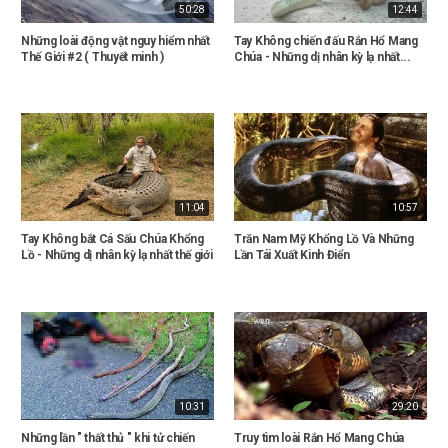
50:28
12:44
Những loài động vật nguy hiểm nhất
Tay Không chiến đấu Rắn Hổ Mang
Thế Giới #2 ( Thuyết minh )
Chúa - Những dị nhân kỳ lạ nhất...
11:04
10:57
Tay Không bắt Cá Sấu Chúa Khổng
Trăn Nam Mỹ Khổng Lồ Và Những
Lồ - Những dị nhân kỳ lạ nhất thế giới
Lần Tái Xuất Kinh Điển
10:31
29:20
Những lần " thất thủ " khi tử chiến
Truy tìm loài Rắn Hổ Mang Chúa