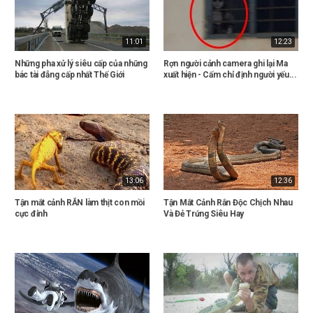
11:01
12:23
Những pha xử lý siêu cấp của những
Rợn người cảnh camera ghi lại Ma
bác tài đẳng cấp nhất Thế Giới
xuất hiện - Cấm chỉ định người yếu...
13:06
12:36
Tận mắt cảnh RẮN làm thịt con mồi
Tận Mắt Cảnh Rắn Độc Chịch Nhau
cực đỉnh
Và Đẻ Trứng Siêu Hay