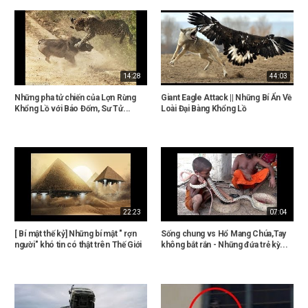
14:28
44:03
Những pha tử chiến của Lợn Rừng
Giant Eagle Attack || Những Bí Ẩn Về
Khổng Lồ với Báo Đốm, Sư Tử...
Loài Đại Bàng Khổng Lồ
22:23
07:04
[ Bí mật thế kỷ] Những bí mật " rợn
Sống chung vs Hổ Mang Chúa,Tay
người" khó tin có thật trên Thế Giới
không bắt rắn - Những đứa trẻ kỳ...