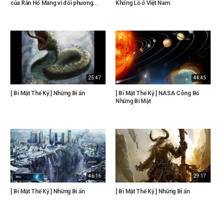
của Rắn Hổ Mang vì đối phương...
Khổng Lồ ở Việt Nam
25:47
44:45
[ Bí Mật Thế Kỷ ] Những Bí ẩn
[ Bí Mật Thế Kỷ ] NASA Công Bố
Những Bí Mật
46:16
29:17
[ Bí Mật Thế Kỷ ] Những Bí ẩn
[ Bí Mật Thế Kỷ ] Những Bí ẩn