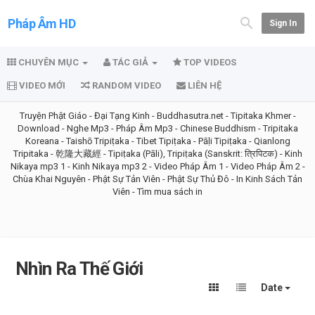
Pháp Âm HD
Sign In
CHUYÊN MỤC
TÁC GIẢ
TOP VIDEOS
VIDEO MỚI
RANDOM VIDEO
LIÊN HỆ
Truyện Phật Giáo
-
Đại Tạng Kinh
-
Buddhasutra.net
-
Tipitaka Khmer
-
Download
-
Nghe Mp3
-
Pháp Âm Mp3
-
Chinese Buddhism
-
Tripitaka
Koreana
-
Taishō Tripiṭaka
-
Tibet Tipiṭaka
-
Pāḷi Tipiṭaka
-
Qianlong
Tripitaka - 乾隆大藏經
-
Tipiṭaka (Pāli), Tripiṭaka (Sanskrit: त्रिपिटक)
-
Kinh
Nikaya mp3 1
-
Kinh Nikaya mp3 2
-
Video Pháp Âm 1
-
Video Pháp Âm 2
-
Chùa Khai Nguyên
-
Phật Sự Tản Viên
-
Phật Sự Thủ Đô
-
In Kinh Sách Tản
Viên
-
Tìm mua sách in
Nhìn Ra Thế Giới
Date