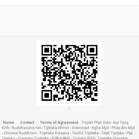
↑
Home
Contact
Terms of Agreement
Truyện Phật Giáo
-
Đại Tạng
Kinh
-
Buddhasutra.net
-
Tipitaka Khmer
-
Download
-
Nghe Mp3
-
Pháp Âm Mp3
-
Chinese Buddhism
-
Tripitaka Koreana
-
Taishō Tripiṭaka
-
Tibet Tipiṭaka
-
Pāḷi
Tipiṭaka
-
Qianlong Tripitaka - 乾隆大藏經
-
Tipiṭaka (Pāli), Tripiṭaka (Sanskrit: