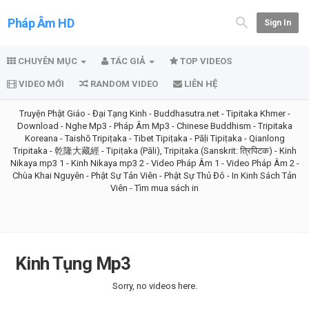
Pháp Âm HD
Sign In
CHUYÊN MỤC
TÁC GIẢ
TOP VIDEOS
VIDEO MỚI
RANDOM VIDEO
LIÊN HỆ
Truyện Phật Giáo
-
Đại Tạng Kinh
-
Buddhasutra.net
-
Tipitaka Khmer
-
Download
-
Nghe Mp3
-
Pháp Âm Mp3
-
Chinese Buddhism
-
Tripitaka
Koreana
-
Taishō Tripiṭaka
-
Tibet Tipiṭaka
-
Pāḷi Tipiṭaka
-
Qianlong
Tripitaka - 乾隆大藏經
-
Tipiṭaka (Pāli), Tripiṭaka (Sanskrit: त्रिपिटक)
-
Kinh
Nikaya mp3 1
-
Kinh Nikaya mp3 2
-
Video Pháp Âm 1
-
Video Pháp Âm 2
-
Chùa Khai Nguyên
-
Phật Sự Tản Viên
-
Phật Sự Thủ Đô
-
In Kinh Sách Tản
Viên
-
Tìm mua sách in
Kinh Tụng Mp3
Sorry, no videos here.