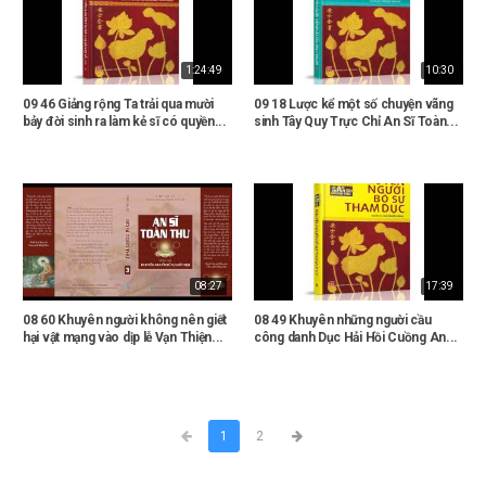
1:24:49
10:30
09 46 Giảng rộng Ta trải qua mười
09 18 Lược kể một số chuyện vãng
bảy đời sinh ra làm kẻ sĩ có quyền...
sinh Tây Quy Trực Chỉ An Sĩ Toàn...
08:27
17:39
08 60 Khuyên người không nên giết
08 49 Khuyên những người cầu
hại vật mạng vào dịp lễ Vạn Thiện...
công danh Dục Hải Hồi Cuồng An...
1
2