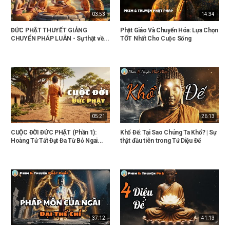
03:53
14:34
ĐỨC PHẬT THUYẾT GIẢNG
Phật Giáo Và Chuyển Hóa: Lựa Chọn
CHUYỂN PHÁP LUÂN - Sự thật về...
TỐT Nhất Cho Cuộc Sống
05:21
26:13
CUỘC ĐỜI ĐỨC PHẬT (Phần 1):
Khổ Đế: Tại Sao Chúng Ta Khổ? | Sự
Hoàng Tử Tất Đạt Đa Từ Bỏ Ngai...
thật đầu tiên trong Tứ Diệu Đế
37:12
41:13