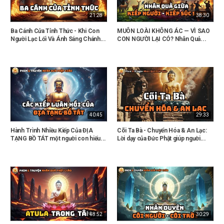
21:28
38:30
Ba Cánh Cửa Tỉnh Thức - Khi Con
MUÔN LOÀI KHÔNG ÁC — VÌ SAO
Người Lạc Lối Và Ánh Sáng Chánh...
CON NGƯỜI LẠI CÓ? Nhân Quả...
40:45
29:33
Hành Trình Nhiều Kiếp Của ĐỊA
Cõi Ta Bà - Chuyển Hóa & An Lạc:
TẠNG BỒ TÁT một người con hiếu...
Lời dạy của Đức Phật giúp người...
48:52
30:29