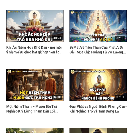
30:53
32:00
Khi Ác Niệm Hóa Khổ Đau - nơi mỗi
Bí Mật Về Tiền Thân Của Phật A Di
ý niệm đều gieo hạt giống thiện ác...
Đà - Một Kiếp Hoàng Tử Vô Lượng...
34:30
37:51
Một Niệm Tham – Muôn Đời Trả
Đức Phật và Người Bệnh Phong Cùi -
Nghiệp Khi Lòng Tham Dẫn Lối...
Khi Nghiệp Trổ và Tâm Dừng Lại