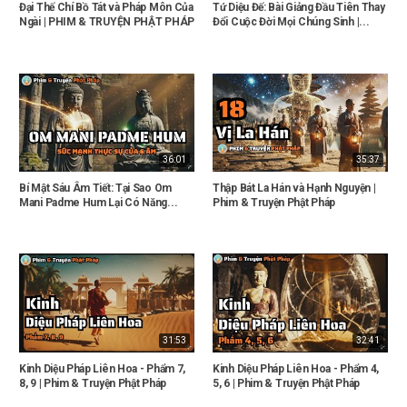
Đại Thế Chí Bồ Tát và Pháp Môn Của
Tứ Diệu Đế: Bài Giảng Đầu Tiên Thay
Ngài | PHIM & TRUYỆN PHẬT PHÁP
Đổi Cuộc Đời Mọi Chúng Sinh |...
36:01
35:37
Bí Mật Sáu Âm Tiết: Tại Sao Om
Thập Bát La Hán và Hạnh Nguyện |
Mani Padme Hum Lại Có Năng...
Phim & Truyện Phật Pháp
31:53
32:41
Kinh Diệu Pháp Liên Hoa - Phẩm 7,
Kinh Diệu Pháp Liên Hoa - Phẩm 4,
8, 9 | Phim & Truyện Phật Pháp
5, 6 | Phim & Truyện Phật Pháp