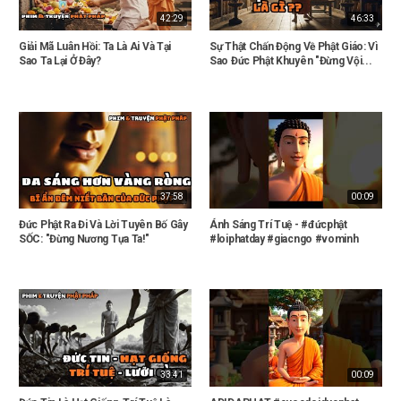
42:29
46:33
Giải Mã Luân Hồi: Ta Là Ai Và Tại
Sự Thật Chấn Động Về Phật Giáo: Vì
Sao Ta Lại Ở Đây?
Sao Đức Phật Khuyên "Đừng Vội...
37:58
00:09
Đức Phật Ra Đi Và Lời Tuyên Bố Gây
Ánh Sáng Trí Tuệ - #đứcphật
SỐC: "Đừng Nương Tựa Ta!"
#loiphatday #giacngo #vominh
33:41
00:09