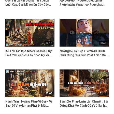
Đức Tin Là Hạt Giống, Trí Tuệ Là
ADIDAPHAT #cuocdoiducphat
Lưỡi Cày: Giải Mã Ẩn Dụ Cày Cấy...
#loiphatday #giacngo #ducphat...
34:18
00:40
Kẻ Thù Tàn Độc Nhất Của Đức Phật
Những Đệ Tử Kiệt Xuất Và Di Huấn
Là Ai? Bi kịch của sự phản bội và...
Cuối Cùng Của Đức Phật Thích Ca...
37:05
32:14
Hành Trình Hoằng Pháp Vĩ Đại – Vì
Bánh Xe Pháp Luân Lăn Chuyển: Bài
Sao 60 Vị A-la-hán Phải Đi Mỗi...
Giảng Khai Mở Cánh Cửa Vô Sanh...