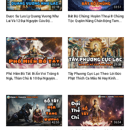
32:18
33:51
Dược Sư Lưu Ly Quang Vương Như
Bát Bộ Chúng: Huyền Thoại 8 Chủng
Lai Và 12 Đại Nguyện Cứu Độ...
Tộc Quyền Năng Chấn Động Tam...
35:14
29:08
Phổ Hiền Bồ Tát: Bí Ẩn Voi Trắng 6
Tây Phương Cực Lạc Theo Lời Đức
Ngà, Thần Chú & 10 Đại Nguyện...
Phật Thích Ca Mâu Ni Hay Kinh...
42:55
36:54