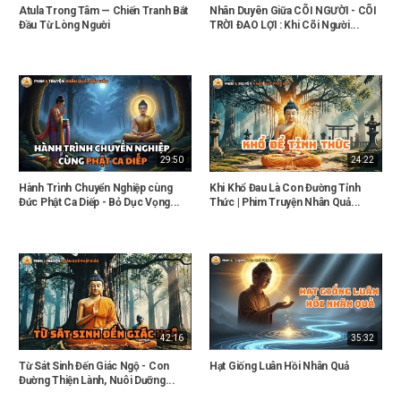
Atula Trong Tâm — Chiến Tranh Bắt
Nhân Duyên Giữa CÕI NGƯỜI - CÕI
Đầu Từ Lòng Người
TRỜI ĐAO LỢI : Khi Cõi Người...
29:50
24:22
Hành Trình Chuyển Nghiệp cùng
Khi Khổ Đau Là Con Đường Tỉnh
Đức Phật Ca Diếp - Bỏ Dục Vọng...
Thức | Phim Truyện Nhân Quả...
42:16
35:32
Từ Sát Sinh Đến Giác Ngộ - Con
Hạt Giống Luân Hồi Nhân Quả
Đường Thiện Lành, Nuôi Dưỡng...