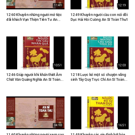
11:41
12:19
12 60 Khuyên những người mở tiệc
12 49 Khuyên người cầu con nối dõi
đãi khách Vạn Thiện Tiên Tư An...
Dục Hải Hồi Cuồng An Sĩ Toàn Thư1
10:51
12:03
12 46 Giúp người khi khẩn thiết Âm
12 18 Lược kể một số chuyện vãng
Chất Văn Quảng Nghĩa An Sĩ Toàn...
sinh Tây Quy Trực Chỉ An Sĩ Toàn...
04:10
16:51
11 60 Khuyên những người xem sao
11 49 Khuyên các gia đình bất hòa