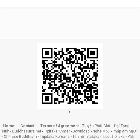
↑
Home
Contact
Terms of Agreement
Truyện Phật Giáo
-
Đại Tạng
Kinh
-
Buddhasutra.net
-
Tipitaka Khmer
-
Download
-
Nghe Mp3
-
Pháp Âm Mp3
-
Chinese Buddhism
-
Tripitaka Koreana
-
Taishō Tripiṭaka
-
Tibet Tipiṭaka
-
Pāḷi