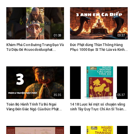
01:08
03:37
Khám Phá Con Đường Trung Đạo Và
Đức Phật dùng Thần Thông Hàng
Tứ Diệu Đế #cuocdoiducphat...
Phục 1000 Đạo Sĩ Thờ Lửa và Kinh...
35:35
05:37
Toàn Bộ Hành Trình Từ Bỏ Ngai
14 18 Lược kể một số chuyện vãng
Vàng Đến Giác Ngộ Của Đức Phật...
sinh Tây Quy Trực Chỉ An Sĩ Toàn...