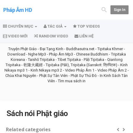
Pháp Âm HD
Sign In
CHUYÊN MỤC
TÁC GIẢ
TOP VIDEOS
VIDEO MỚI
RANDOM VIDEO
LIÊN HỆ
Truyện Phật Giáo
-
Đại Tạng Kinh
-
Buddhasutra.net
-
Tipitaka Khmer
-
Download
-
Nghe Mp3
-
Pháp Âm Mp3
-
Chinese Buddhism
-
Tripitaka
Koreana
-
Taishō Tripiṭaka
-
Tibet Tipiṭaka
-
Pāḷi Tipiṭaka
-
Qianlong
Tripitaka - 乾隆大藏經
-
Tipiṭaka (Pāli), Tripiṭaka (Sanskrit: त्रिपिटक)
-
Kinh
Nikaya mp3 1
-
Kinh Nikaya mp3 2
-
Video Pháp Âm 1
-
Video Pháp Âm 2
-
Chùa Khai Nguyên
-
Phật Sự Tản Viên
-
Phật Sự Thủ Đô
-
In Kinh Sách Tản
Viên
-
Tìm mua sách in
Sách nói Phật giáo
Related categories