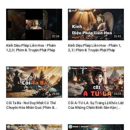
01:34
35:45
Kinh Diệu Pháp Liên Hoa - Phẩm
Kinh Diệu Pháp Liên Hoa - Phẩm 1,
1,2,3 | Phim & Truyện Phật Pháp
2, 3 | Phim & Truyện Phật Pháp
29:49
26:33
Cõi Ta Bà - Nơi Duy Nhất Có Thể
Cõi A-TU-LA: Sự Tráng Lệ Khốc Liệt
Chuyển Hóa Nhân Quả | Phim &...
Của Những Chiến Bình Sân Hận |...