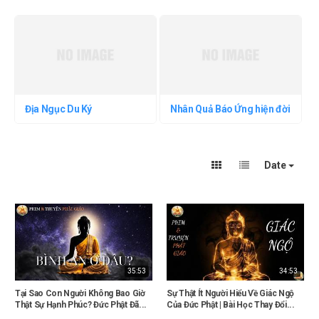
Địa Ngục Du Ký
Nhân Quả Báo Ứng hiện đời
Date
35:53
34:53
Tại Sao Con Người Không Bao Giờ
Sự Thật Ít Người Hiểu Về Giác Ngộ
Thật Sự Hạnh Phúc? Đức Phật Đã...
Của Đức Phật | Bài Học Thay Đổi...