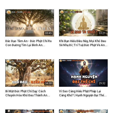
33:45
33:21
Đắc Đạo Tâm An - Đức Phật Chỉ Ra
Khi Bạn Hiểu Điều Này, Mọi Khổ Đau
Con Đường Tìm Lại Bình An...
Sẽ Nhẹ Đi | Trí Tuệ Đức Phật Về An...
34:00
29:32
Bí Mật Đức Phật Chỉ Dạy: Cách
Vì Sao Càng Hiểu Phật Pháp Lại
Chuyển Hóa Khổ Đau Thành An...
Càng Khổ? | Hạnh Nguyện Đại Thế...