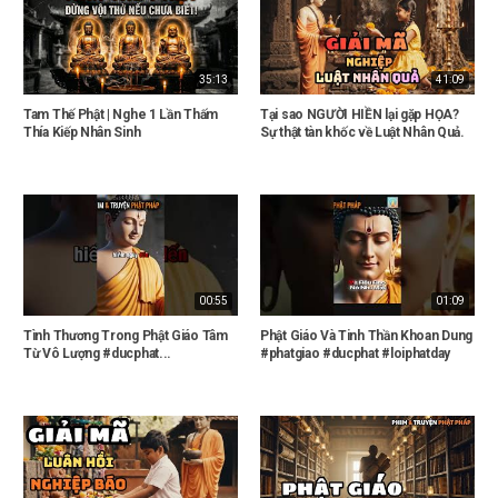
35:13
41:09
Tam Thế Phật | Nghe 1 Lần Thấm
Tại sao NGƯỜI HIỀN lại gặp HỌA?
Thía Kiếp Nhân Sinh
Sự thật tàn khốc về Luật Nhân Quả.
00:55
01:09
Tình Thương Trong Phật Giáo Tâm
Phật Giáo Và Tinh Thần Khoan Dung
Từ Vô Lượng #ducphat...
#phatgiao #ducphat #loiphatday