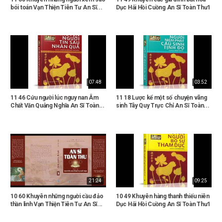
bói toán Vạn Thiện Tiên Tư An Sĩ...
Dục Hải Hồi Cuồng An Sĩ Toàn Thư1
07:48
03:52
11 46 Cứu người lúc nguy nan Âm
11 18 Lược kể một số chuyện vãng
Chất Văn Quảng Nghĩa An Sĩ Toàn...
sinh Tây Quy Trực Chỉ An Sĩ Toàn...
21:24
09:25
10 60 Khuyên những người cầu đảo
10 49 Khuyên hàng thanh thiếu niên
thần linh Vạn Thiện Tiên Tư An Sĩ...
Dục Hải Hồi Cuồng An Sĩ Toàn Thư1