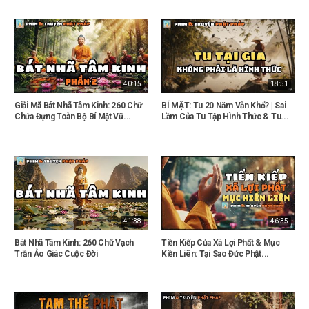
40:15
18:51
Giải Mã Bát Nhã Tâm Kinh: 260 Chữ
BÍ MẬT: Tu 20 Năm Vẫn Khổ? | Sai
Chứa Đựng Toàn Bộ Bí Mật Vũ...
Lầm Của Tu Tập Hình Thức & Tu...
41:38
46:35
Bát Nhã Tâm Kinh: 260 Chữ Vạch
Tiền Kiếp Của Xá Lợi Phất & Mục
Trần Ảo Giác Cuộc Đời
Kiền Liên: Tại Sao Đức Phật...