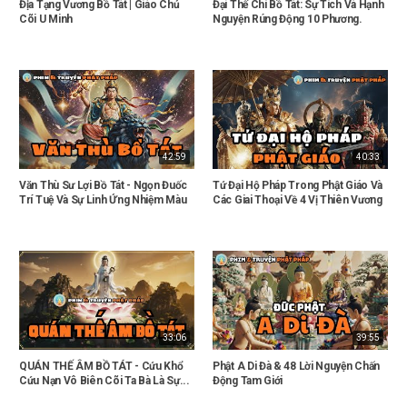
Địa Tạng Vương Bồ Tát | Giáo Chủ
Đại Thế Chí Bồ Tát: Sự Tích Và Hạnh
Cõi U Minh
Nguyện Rúng Động 10 Phương.
42:59
40:33
Văn Thù Sư Lợi Bồ Tát - Ngọn Đuốc
Tứ Đại Hộ Pháp Trong Phật Giáo Và
Trí Tuệ Và Sự Linh Ứng Nhiệm Màu
Các Giai Thoại Về 4 Vị Thiên Vương
33:06
39:55
QUÁN THẾ ÂM BỒ TÁT - Cứu Khổ
Phật A Di Đà & 48 Lời Nguyện Chấn
Cứu Nạn Vô Biên Cõi Ta Bà Là Sự...
Động Tam Giới