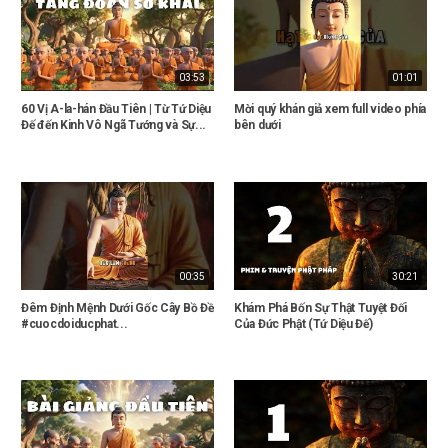
03:53
01:01
60 Vị A-la-hán Đầu Tiên | Từ Tứ Diệu
Mời quý khán giả xem full video phía
Đế đến Kinh Vô Ngã Tướng và Sự...
bên dưới
00:35
30:21
Đêm Định Mệnh Dưới Gốc Cây Bồ Đề
Khám Phá Bốn Sự Thật Tuyệt Đối
#cuocdoiducphat...
Của Đức Phật (Tứ Diệu Đế)