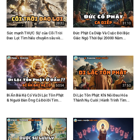
28:32
31:10
Sức mạnh THỰC SỰ của Cõi Trời
Đức Phật Ca Diếp Và Cuộc Đời Bậc
Đao Lợi: Tìm hiểu chuyên sâu về...
Giác Ngộ Thời Đại 20000 Năm...
50:54
37:50
Bí Ẩn Bài Kệ Cổ Và Di Lặc Tôn Phật
Di Lặc Tôn Phật: Khi Nỗi Đau Hóa
& Người Đàn Ông Cả Đời Đi Tìm...
Thành Nụ Cười | Hành Trình Tìm...