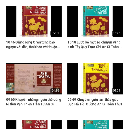
05:31
36:26
10 46 Giảng rộng Chưa từng bạo
10 18 Lược kể một số chuyện vãng
ngược với dân, tàn khốc với thuộc...
sinh Tây Quy Trực Chỉ An Sĩ Toàn...
04:26
04:39
09 60 Khuyên những người thờ cúng
09 49 Khuyên người làm thầy giáo
tổ tiên Vạn Thiện Tiên Tư An Sĩ...
Dục Hải Hồi Cuồng An Sĩ Toàn Thư1