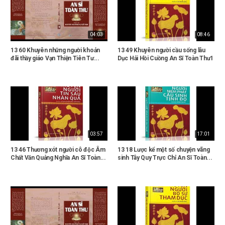
04:03
08:46
13 60 Khuyên những người khoản
13 49 Khuyên người cầu sống lâu
đãi thầy giáo Vạn Thiện Tiên Tư...
Dục Hải Hồi Cuồng An Sĩ Toàn Thư1
03:57
17:01
13 46 Thương xót người cô độc Âm
13 18 Lược kể một số chuyện vãng
Chất Văn Quảng Nghĩa An Sĩ Toàn...
sinh Tây Quy Trực Chỉ An Sĩ Toàn...