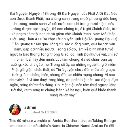
Đại Nguyện Nguyện 18 trong 48 Đại Nguyện của Phật A Di Đà : Nếu
con được thành Phật, mà chúng sanh trong mười phương dốc lòng
tin tưởng, muốn sanh về cõi nước con chỉ trong mười niệm, nếu
không được toại nguyện, thì con chẳng trụ ở Ngôi Chánh Giác, trừ
kẻ phạm năm tội nghịch và gièm chê Chánh Pháp. Nam Mô Pháp
Giới Tạng Thân A Di Đà Phật Lời Khuyên Tịnh Độ (Ấn Quang Đại Sư)
“ Ấn Quang từ Tây qua Ðông, từ Bắc xuống Nam, qua lại hơn vạn
dặm, gặp gỡ nhiều người. Trong số đó, lắm kẻ bình nhật tự vỗ
ngực là bậc thông Tông, thông Giáo, coi Tịnh Ðộ như uế vật, chỉ sợ
nó làm bẩn lây đến mình. Lúc lâm chung, đa số chân loạn tay
cuống, kêu cha gào mẹ. Trong số ấy, có những người trì giới niệm
Phật già giặn, chắc thật, dù Tín Nguyện chưa đến mức cùng cực,
tướng lành chẳng hiện, nhưng đều an nhiên mạng chung. Vì sao
như vậy? Là vì tâm thuỷ trong lặng, do phân biệt nên xao động, đục
ngầu, sóng thức trào dâng. Do Phật hiệu nên tâm thuỷ ngưng lặng.
Bởi thế, kẻ thượng trí chẳng bằng kẻ hạ ngu, biến quá khéo thành
vụng về lớn vậy!”
admin
Published
Oct 3, 2025
This 60 minute worship of Amida Buddha includes Taking Refuge
and reciting the Buddha's Name in Chinese, Namo Amituo Fo (南