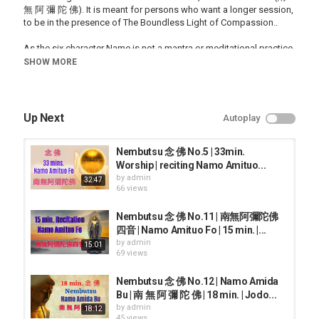
無 阿 彌 陀 佛). It is meant for persons who want a longer session,
to be in the presence of The Boundless Light of Compassion..
As the six character Name is not a mantra or meditational practice,
you can follow the recitations in your own language of choice:
SHOW MORE
"Namo Amida Bu" "Namo Amituo Fo", "Namo Adida Phat", "Namu
Amita Bul" ..etc..
Up Next
Autoplay
Notes on Taking Refuge in the Triple Gem ( Buddha, Dharma and
Sangha):
1. We single-mindedly take refuge only in Amida (Amitabha)
Nembutsu 念 佛 No.5 | 33min.
Buddha.
Worship | reciting Namo Amituo...
2. We single-mindedly take refuge in Amida Buddha's Primal Vow
by
admin
32:47
and Saying His Name.
66 views
3. We take refuge in persons with settled faith in Amida"s Primal
Vow (Sangha).
Nembutsu 念 佛 No.11 | 南無阿彌陀佛
四音 | Namo Amituo Fo | 15 min. |...
Saying the Buddha's Name (南 無 阿 彌 陀 佛), is the Great Practice
by
admin
15:01
given by Amida Buddha, as an easy means for ordinary foolish
69 views
persons, like us, to free ourselves from the vicious cycle of pain
and suffering. The Nembutsu (念 佛) is the essence of Amida's
Nembutsu 念 佛 No.12 | Namo Amida
Primal Vow, His absolute pledge, to save all suffering beings.
Bu | 南 無 阿 彌 陀 佛 | 18 min. | Jodo...
by
admin
18:12
Benefits received in the present, by persons reciting the Buddha's
45 views