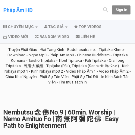
Pháp Âm HD
Sign In
CHUYÊN MỤC
TÁC GIẢ
TOP VIDEOS
VIDEO MỚI
RANDOM VIDEO
LIÊN HỆ
Truyện Phật Giáo
-
Đại Tạng Kinh
-
Buddhasutra.net
-
Tipitaka Khmer
-
Download
-
Nghe Mp3
-
Pháp Âm Mp3
-
Chinese Buddhism
-
Tripitaka
Koreana
-
Taishō Tripiṭaka
-
Tibet Tipiṭaka
-
Pāḷi Tipiṭaka
-
Qianlong
Tripitaka - 乾隆大藏經
-
Tipiṭaka (Pāli), Tripiṭaka (Sanskrit: त्रिपिटक)
-
Kinh
Nikaya mp3 1
-
Kinh Nikaya mp3 2
-
Video Pháp Âm 1
-
Video Pháp Âm 2
-
Chùa Khai Nguyên
-
Phật Sự Tản Viên
-
Phật Sự Thủ Đô
-
In Kinh Sách Tản
Viên
-
Tìm mua sách in
Nembutsu 念 佛 No.9 | 60min. Worship |
Namo Amituo Fo | 南 無 阿 彌 陀 佛 | Easy
Path to Enlightenment